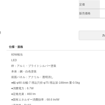
定価
販売価格
期
仕様・規格
60W相当
LED
枠：アルミ・ブライトシルバー塗装
本体：鋼・白色塗装
前面パネル：アクリル・透明消し
●幅-φ90 出幅-7 埋込穴径-φ75 埋込深-188mm 重-0.5kg
●消費電力：6.7W
●定格光束：460 lm
●固有エネルギー消費効率：68.6 lm/W