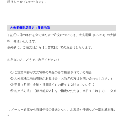
積りをさせていただきます。
大光電機商品限定：即日発送
下記①～④の条件を全て満たすご注文については、大光電機（DAIKO）の大
即日発送いたします。
例外的に、ご注文日から【１営業日】でのお届けとなります。
お急ぎの方、どうぞご利用ください！
① ご注文内容が大光電機の商品のみで構成されている場合
② 大光電機に商品在庫がある場合（お急ぎの方はお問い合わせください）
③ 平日（月曜～金曜・祝日除く）の正午１２時までのご注文
④ お支払方法に【銀行前振込】をご指定いただき、当日１３時までにご入
→ メーカー倉庫から当日午後の発送となり、北海道や沖縄など一部地域を除
す。