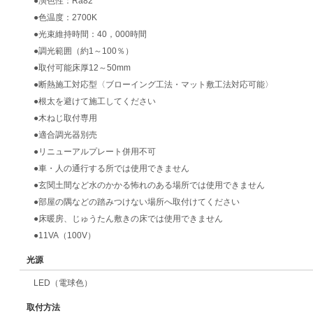
●演色性：Ra82
●色温度：2700K
●光束維持時間：40，000時間
●調光範囲（約1～100％）
●取付可能床厚12～50mm
●断熱施工対応型〈ブローイング工法・マット敷工法対応可能〉
●根太を避けて施工してください
●木ねじ取付専用
●適合調光器別売
●リニューアルプレート併用不可
●車・人の通行する所では使用できません
●玄関土間など水のかかる怖れのある場所では使用できません
●部屋の隅などの踏みつけない場所へ取付けてください
●床暖房、じゅうたん敷きの床では使用できません
●11VA（100V）
光源
LED（電球色）
取付方法