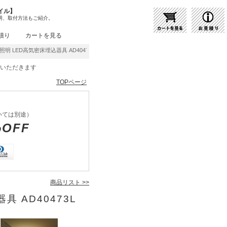
イル】
明、取付方法もご紹介。
積り
カートを見る
照明 LED高気密床埋込器具 AD40473L | 商品紹介 | 照明器具の通販・インテリア照明の
をいただきます
TOPページ
いては別途）
%OFF
商品リスト >>
具 AD40473L