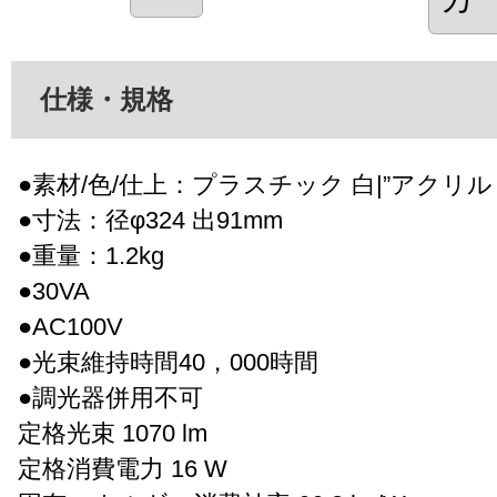
仕様・規格
●素材/色/仕上：プラスチック 白|”アクリル 
●寸法：径φ324 出91mm
●重量：1.2kg
●30VA
●AC100V
●光束維持時間40，000時間
●調光器併用不可
定格光束 1070 lm
定格消費電力 16 W