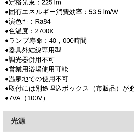
●定格光束：225 lm
●固有エネルギー消費効率：53.5 lm/W
●演色性：Ra84
●色温度：2700K
●ランプ寿命：40，000時間
●器具外結線専用型
●調光器併用不可
●営業用浴場使用可能
●温泉地での使用不可
●取付には別途埋込ボックス（市販品）が
●7VA（100V）
光源