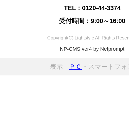
TEL：0120-44-3374
受付時間：9:00～16:00
Copyright(C) Lightstyle All Rights Reser
NP-CMS ver4 by Netprompt
表示
ＰＣ
・スマートフォ