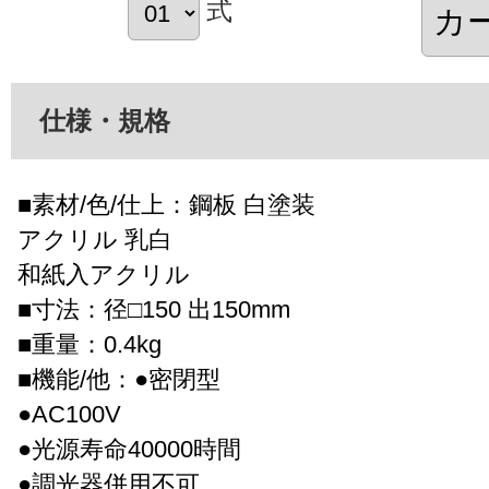
式
仕様・規格
■素材/色/仕上：鋼板 白塗装
アクリル 乳白
和紙入アクリル
■寸法：径□150 出150mm
■重量：0.4kg
■機能/他：●密閉型
●AC100V
●光源寿命40000時間
●調光器併用不可