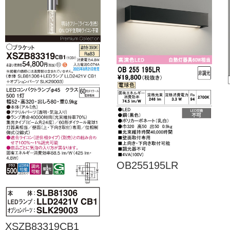
OB255195LR
XSZB83319CB1