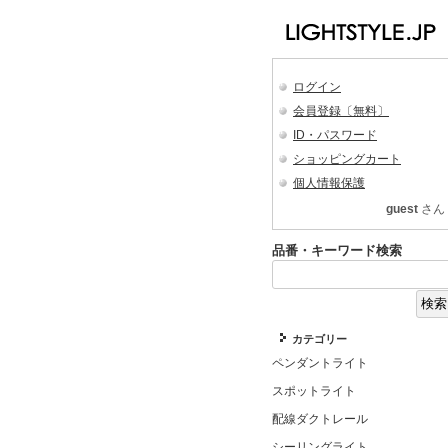
ログイン
会員登録〔無料〕
ID・パスワード
ショッピングカート
個人情報保護
guest
さん
品番・キーワード検索
カテゴリー
ペンダントライト
スポットライト
配線ダクトレール
シーリングライト