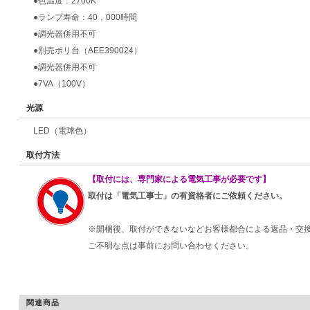
●色温度：2700K
●ランプ寿命：40，000時間
●調光器併用不可
●別売ポリ台（AEE390024）
●調光器併用不可
●7VA（100V）
光源
LED（電球色）
取付方法
【取付には、専門家による電気工事が必要です】
取付は「電気工事士」の有資格者にご依頼ください。
※開梱後、取付ができないなどお客様都合による返品・交
ご不明な点は事前にお問い合わせください。
関連商品