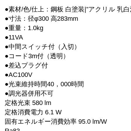
●素材/色/仕上：鋼板 白塗装|”アクリル 乳白
●寸法：径φ300 高283mm
●重量：1.0kg
●11VA
●中間スイッチ付（入切）
●コード3m付（透明）
●差込プラグ付
●AC100V
●光束維持時間40，000時間
●調光器併用不可
定格光束 580 lm
定格消費電力 6.1 W
固有エネルギー消費効率 95.0 lm/W
Ra83