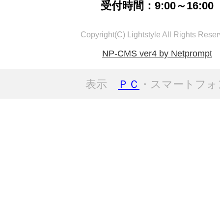
受付時間：9:00～16:00
Copyright(C) Lightstyle All Rights Reser
NP-CMS ver4 by Netprompt
表示
ＰＣ
・スマートフォ