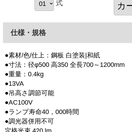
式
仕様・規格
●素材/色/仕上：鋼板 白塗装|和紙
●寸法：径φ500 高350 全長700～1200mm
●重量：0.4kg
●13VA
●吊高さ調節可能
●AC100V
●ランプ寿命40，000時間
●調光器併用不可
定格光束 420 lm