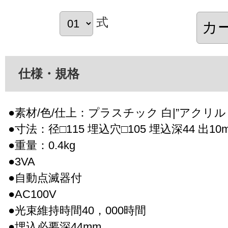
式
仕様・規格
●素材/色/仕上：プラスチック 白|”アクリル
●寸法：径□115 埋込穴□105 埋込深44 出10
●重量：0.4kg
●3VA
●自動点滅器付
●AC100V
●光束維持時間40，000時間
●埋込必要深44mm