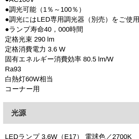
●調光可能（1％～100％）
●調光にはLED専用調光器（別売）をご使
●ランプ寿命40，000時間
定格光束 290 lm
定格消費電力 3.6 W
固有エネルギー消費効率 80.5 lm/W
Ra93
白熱灯60W相当
コーナー用
光源
LEDランプ 3.6W（E17） 電球色／2700K