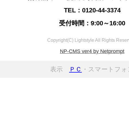
TEL：0120-44-3374
受付時間：9:00～16:00
Copyright(C) Lightstyle All Rights Reser
NP-CMS ver4 by Netprompt
表示
ＰＣ
・スマートフォ