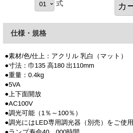
式
仕様・規格
●素材/色/仕上：アクリル 乳白（マット）
●寸法：巾135 高180 出110mm
●重量：0.4kg
●5VA
●上下面開放
●AC100V
●調光可能（1％～100％）
●調光にはLED専用調光器（別売）をご使
●ランプ寿命40，000時間