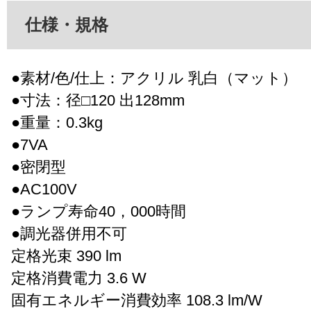
仕様・規格
●素材/色/仕上：アクリル 乳白（マット）
●寸法：径□120 出128mm
●重量：0.3kg
●7VA
●密閉型
●AC100V
●ランプ寿命40，000時間
●調光器併用不可
定格光束 390 lm
定格消費電力 3.6 W
固有エネルギー消費効率 108.3 lm/W