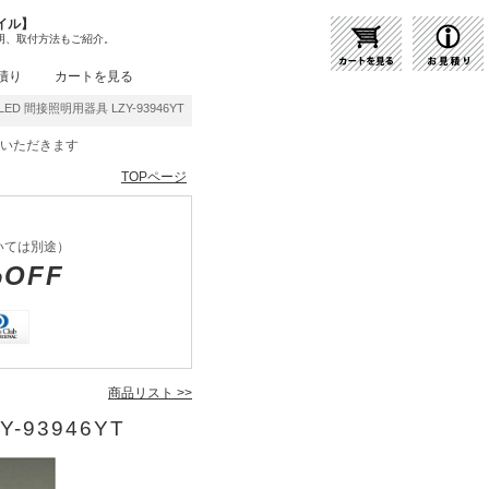
イル】
明、取付方法もご紹介。
積り
カートを見る
D 間接照明用器具 LZY-93946YT | 商品紹介 | 照明器具の通販・インテリア照明の通信
をいただきます
TOPページ
いては別途）
%OFF
商品リスト >>
-93946YT