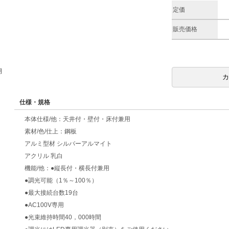
定価
販売価格
期
仕様・規格
本体仕様/他：天井付・壁付・床付兼用
素材/色/仕上：鋼板
アルミ型材 シルバーアルマイト
アクリル 乳白
機能/他：●縦長付・横長付兼用
●調光可能（1％～100％）
●最大接続台数19台
●AC100V専用
●光束維持時間40，000時間