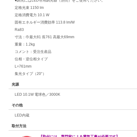
●調光にはLED専用調光器（別売）をご使用ください。
定格光束 1150 lm
定格消費電力 10.1 W
固有エネルギー消費効率 113.8 lm/W
Ra83
寸法：巾最大81 長761 高最大69mm
重量：1.2kg
コメント：受注生産品
位相・逆位相タイプ
L=761mm
集光タイプ（20°）
光源
LED 10.1W 電球色／3000K
その他
LED内蔵
取付方法
【取付には、専門家による電気工事が必要です】