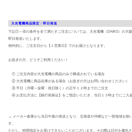
大光電機商品限定：即日発送
下記①～④の条件を全て満たすご注文については、大光電機（DAIKO）の大
即日発送いたします。
例外的に、ご注文日から【１営業日】でのお届けとなります。
お急ぎの方、どうぞご利用ください！
① ご注文内容が大光電機の商品のみで構成されている場合
② 大光電機に商品在庫がある場合（お急ぎの方はお問い合わせください）
③ 平日（月曜～金曜・祝日除く）の正午１２時までのご注文
④ お支払方法に【銀行前振込】をご指定いただき、当日１３時までにご入
→ メーカー倉庫から当日午後の発送となり、北海道や沖縄など一部地域を除
す。
ただし、時間指定をお受けできないことがございます。その際は日付を優先さ