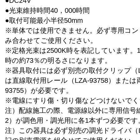
●DC24V
●光束維持時間40，000時間
●取付可能最小半径50mm
※単体では使用できません。必ず専用コン
み合わせてご使用ください。
※定格光束は2500K時を表記しています。17
時の約73％の明るさになります。
※器具取付には必ず別売の取付クリップ（LZA
は直線取付用レール（LZA-93758）または
93755）が必要です。
※電線にすり傷・切り傷などつけないでく
注）配線施工の際、電源線以外に専用信号線(CP
2）が調色用・調光用に各1本ずつ必要です
注）この器具は必ず別売の調光ドライバ（LZA