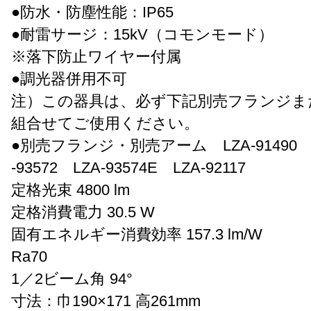
●防水・防塵性能：IP65
●耐雷サージ：15kV（コモンモード）
※落下防止ワイヤー付属
●調光器併用不可
注）この器具は、必ず下記別売フランジま
組合せてご使用ください。
●別売フランジ・別売アーム LZA-91490 LZ
-93572 LZA-93574E LZA-92117
定格光束 4800 lm
定格消費電力 30.5 W
固有エネルギー消費効率 157.3 lm/W
Ra70
1／2ビーム角 94°
寸法：巾190×171 高261mm