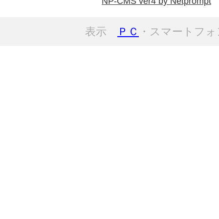
NP-CMS ver4 by Netprompt
表示
ＰＣ
・スマートフォ