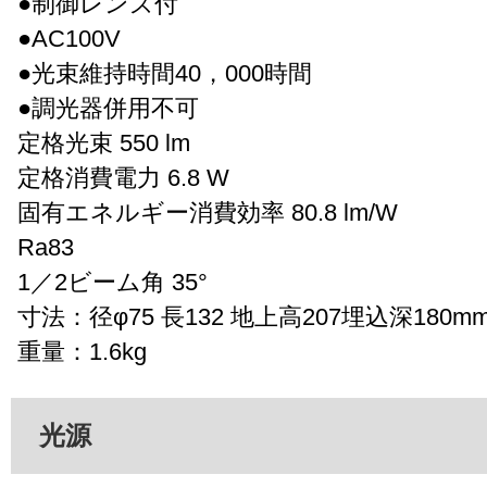
●制御レンズ付
●AC100V
●光束維持時間40，000時間
●調光器併用不可
定格光束 550 lm
定格消費電力 6.8 W
固有エネルギー消費効率 80.8 lm/W
Ra83
1／2ビーム角 35°
寸法：径φ75 長132 地上高207埋込深180m
重量：1.6kg
光源