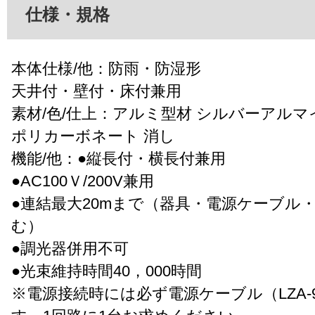
仕様・規格
本体仕様/他：防雨・防湿形
天井付・壁付・床付兼用
素材/色/仕上：アルミ型材 シルバーアルマ
ポリカーボネート 消し
機能/他：●縦長付・横長付兼用
●AC100Ｖ/200V兼用
●連結最大20mまで（器具・電源ケーブル
む）
●調光器併用不可
●光束維持時間40，000時間
※電源接続時には必ず電源ケーブル（LZA-9