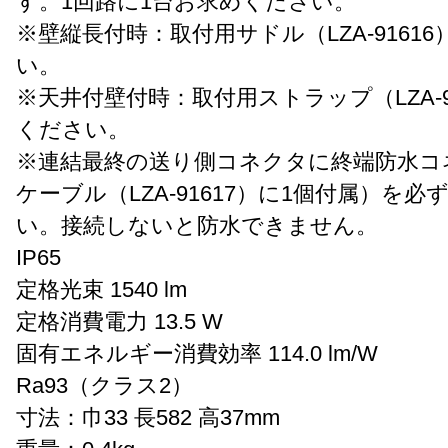
す。1回路に1台お求めください。
※壁縦長付時：取付用サドル（LZA-9161
い。
※天井付壁付時：取付用ストラップ（LZA-9
ください。
※連結最終の送り側コネクタに終端防水コ
ケーブル（LZA-91617）に1個付属）を
い。接続しないと防水できません。
IP65
定格光束 1540 lm
定格消費電力 13.5 W
固有エネルギー消費効率 114.0 lm/W
Ra93（クラス2）
寸法：巾33 長582 高37mm