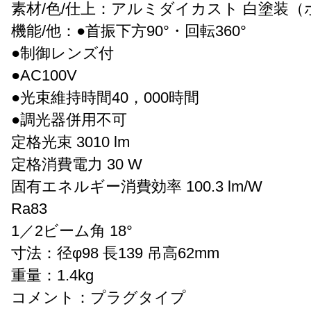
素材/色/仕上：アルミダイカスト 白塗装（
機能/他：●首振下方90°・回転360°
●制御レンズ付
●AC100V
●光束維持時間40，000時間
●調光器併用不可
定格光束 3010 lm
定格消費電力 30 W
固有エネルギー消費効率 100.3 lm/W
Ra83
1／2ビーム角 18°
寸法：径φ98 長139 吊高62mm
重量：1.4kg
コメント：プラグタイプ