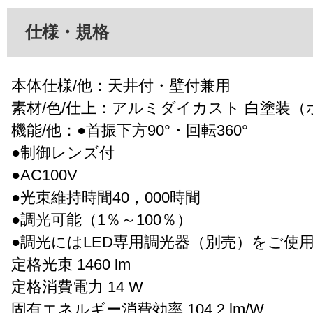
仕様・規格
本体仕様/他：天井付・壁付兼用
素材/色/仕上：アルミダイカスト 白塗装（
機能/他：●首振下方90°・回転360°
●制御レンズ付
●AC100V
●光束維持時間40，000時間
●調光可能（1％～100％）
●調光にはLED専用調光器（別売）をご使
定格光束 1460 lm
定格消費電力 14 W
固有エネルギー消費効率 104.2 lm/W