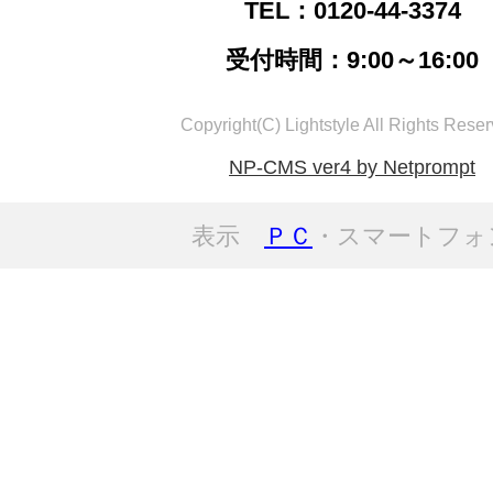
TEL：0120-44-3374
受付時間：9:00～16:00
Copyright(C) Lightstyle All Rights Reser
NP-CMS ver4 by Netprompt
表示
ＰＣ
・スマートフォ