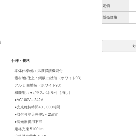
定価
販売価格
期
仕様・規格
本体仕様/他：温度保護機能付
素材/色/仕上：鋼板 白塗装（ホワイト93）
アルミ 白塗装（ホワイト93）
機能/他：●ガラスパネル付（消し）
●AC100V～242V
●光束維持時間40，000時間
●取付可能天井厚5～25mm
●調光器併用不可
定格光束 5100 lm