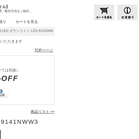
イル】
明、取付方法もご紹介。
積り
カートを見る
 LED ダウンライト LZD-9141NWW3 | 商品紹介 | 照明器具の通販・インテリア照明
をいただきます
TOPページ
いては別途）
%OFF
商品リスト >>
-9141NWW3