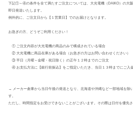
下記①～④の条件を全て満たすご注文については、大光電機（DAIKO）の大
即日発送いたします。
例外的に、ご注文日から【１営業日】でのお届けとなります。
お急ぎの方、どうぞご利用ください！
① ご注文内容が大光電機の商品のみで構成されている場合
② 大光電機に商品在庫がある場合（お急ぎの方はお問い合わせください）
③ 平日（月曜～金曜・祝日除く）の正午１２時までのご注文
④ お支払方法に【銀行前振込】をご指定いただき、当日１３時までにご入
→ メーカー倉庫から当日午後の発送となり、北海道や沖縄など一部地域を除
す。
ただし、時間指定をお受けできないことがございます。その際は日付を優先さ