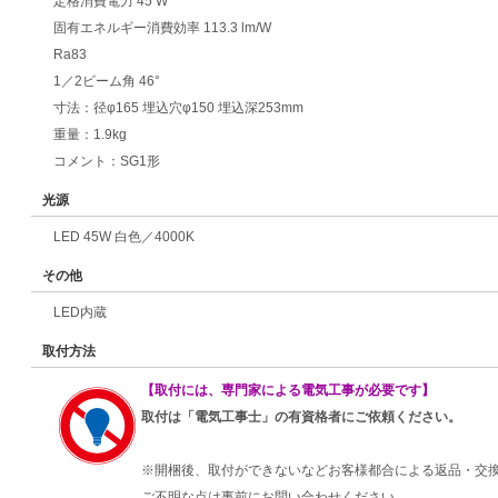
定格消費電力 45 W
固有エネルギー消費効率 113.3 lm/W
Ra83
1／2ビーム角 46°
寸法：径φ165 埋込穴φ150 埋込深253mm
重量：1.9kg
コメント：SG1形
光源
LED 45W 白色／4000K
その他
LED内蔵
取付方法
【取付には、専門家による電気工事が必要です】
取付は「電気工事士」の有資格者にご依頼ください。
※開梱後、取付ができないなどお客様都合による返品・交
ご不明な点は事前にお問い合わせください。