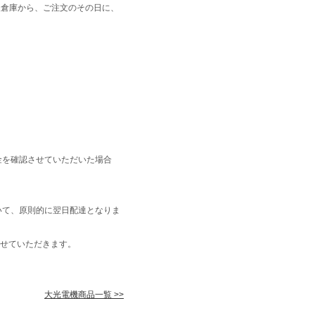
阪倉庫から、ご注文のその日に、
金を確認させていただいた場合
いて、原則的に翌日配達となりま
せていただきます。
大光電機商品一覧 >>