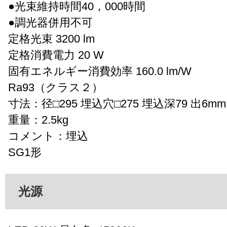
●光束維持時間40，000時間
●調光器併用不可
定格光束 3200 lm
定格消費電力 20 W
固有エネルギー消費効率 160.0 lm/W
Ra93（クラス２）
寸法：径□295 埋込穴□275 埋込深79 出6mm
重量：2.5kg
コメント：埋込
SG1形
光源