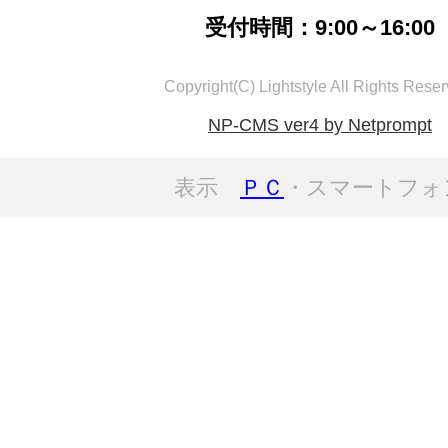
受付時間：9:00～16:00
Copyright(C) Lightstyle All Rights Reser
NP-CMS ver4 by Netprompt
表示
ＰＣ
・スマートフォ