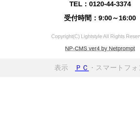
TEL：0120-44-3374
受付時間：9:00～16:00
Copyright(C) Lightstyle All Rights Reser
NP-CMS ver4 by Netprompt
表示
ＰＣ
・スマートフォ