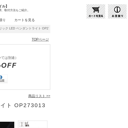
イル】
明、取付方法もご紹介。
積り
カートを見る
ック LED ペンダントライト OP273013LCR | 商品紹介 | 照明器具の通販・インテリ
TOPページ
いては別途）
%OFF
商品リスト >>
ト OP273013