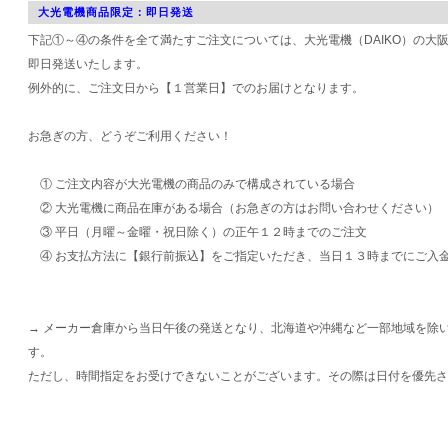
大光電機商品限定：即日発送
下記①～④の条件を全て満たすご注文については、大光電機（DAIKO）の大
即日発送いたします。
例外的に、ご注文日から【１営業日】でのお届けとなります。
お急ぎの方、どうぞご利用ください！
① ご注文内容が大光電機の商品のみで構成されている場合
② 大光電機に商品在庫がある場合（お急ぎの方はお問い合わせください）
③ 平日（月曜～金曜・祝日除く）の正午１２時までのご注文
④ お支払方法に【銀行前振込】をご指定いただき、当日１３時までにご入
→ メーカー倉庫から当日午後の発送となり、北海道や沖縄など一部地域を除
す。
ただし、時間指定をお受けできないことがございます。その際は日付を優先さ