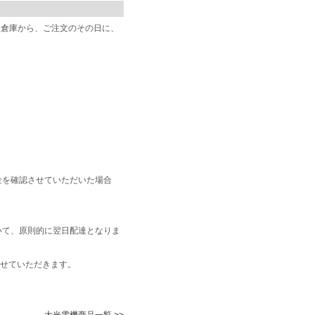
阪倉庫から、ご注文のその日に、
金を確認させていただいた場合
いて、原則的に翌日配達となりま
せていただきます。
大光電機商品一覧 >>