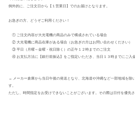
例外的に、ご注文日から【１営業日】でのお届けとなります。
お急ぎの方、どうぞご利用ください！
① ご注文内容が大光電機の商品のみで構成されている場合
② 大光電機に商品在庫がある場合（お急ぎの方はお問い合わせください）
③ 平日（月曜～金曜・祝日除く）の正午１２時までのご注文
④ お支払方法に【銀行前振込】をご指定いただき、当日１３時までにご入
→ メーカー倉庫から当日午後の発送となり、北海道や沖縄など一部地域を除
す。
ただし、時間指定をお受けできないことがございます。その際は日付を優先さ