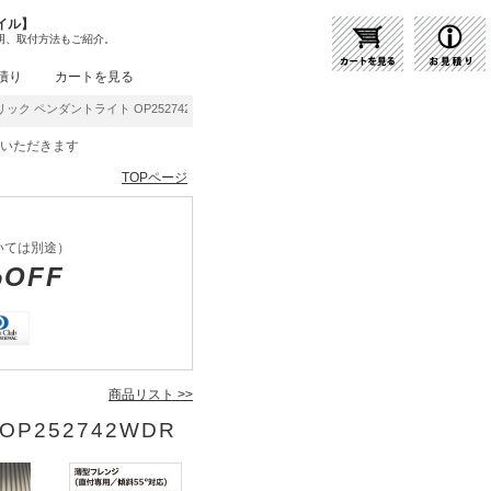
イル】
明、取付方法もご紹介。
積り
カートを見る
ック ペンダントライト OP252742WDR | 商品紹介 | 照明器具の通販・インテリア照明
をいただきます
TOPページ
いては別途）
%OFF
商品リスト >>
P252742WDR