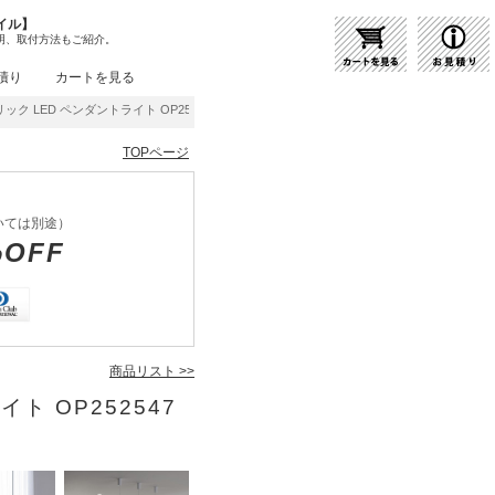
イル】
明、取付方法もご紹介。
積り
カートを見る
ク LED ペンダントライト OP252547WR | 商品紹介 | 照明器具の通販・インテリア
TOPページ
いては別途）
%OFF
商品リスト >>
ト OP252547