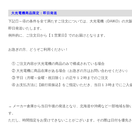
大光電機商品限定：即日発送
下記①～④の条件を全て満たすご注文については、大光電機（DAIKO）の大
即日発送いたします。
例外的に、ご注文日から【１営業日】でのお届けとなります。
お急ぎの方、どうぞご利用ください！
① ご注文内容が大光電機の商品のみで構成されている場合
② 大光電機に商品在庫がある場合（お急ぎの方はお問い合わせください）
③ 平日（月曜～金曜・祝日除く）の正午１２時までのご注文
④ お支払方法に【銀行前振込】をご指定いただき、当日１３時までにご入
→ メーカー倉庫から当日午後の発送となり、北海道や沖縄など一部地域を除
す。
ただし、時間指定をお受けできないことがございます。その際は日付を優先さ