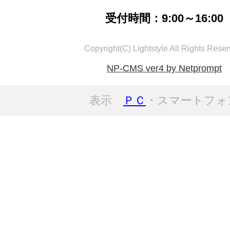
受付時間：9:00～16:00
Copyright(C) Lightstyle All Rights Reser
NP-CMS ver4 by Netprompt
表示
ＰＣ
・スマートフォ