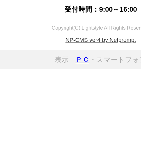
受付時間：9:00～16:00
Copyright(C) Lightstyle All Rights Reser
NP-CMS ver4 by Netprompt
表示
ＰＣ
・スマートフォ