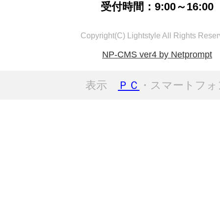
受付時間：9:00～16:00
Copyright(C) Lightstyle All Rights Reser
NP-CMS ver4 by Netprompt
表示
ＰＣ
・スマートフォ