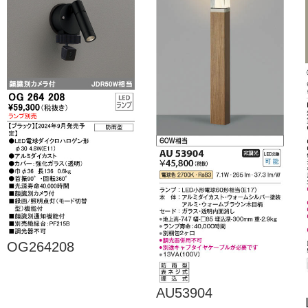
OG264208
AU53904