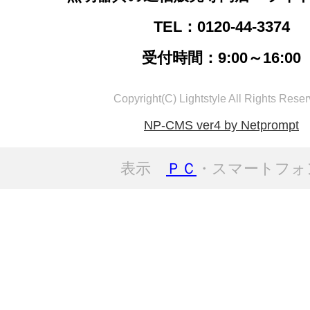
TEL：0120-44-3374
受付時間：9:00～16:00
Copyright(C) Lightstyle All Rights Reser
NP-CMS ver4 by Netprompt
表示
ＰＣ
・スマートフォ