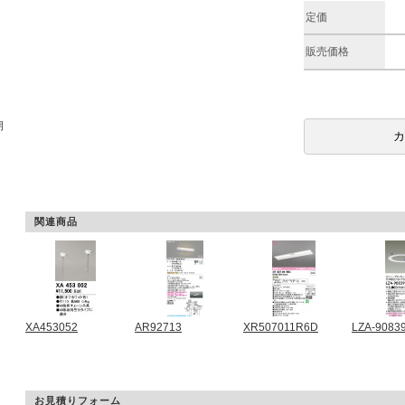
定価
販売価格
期
関連商品
XA453052
AR92713
XR507011R6D
LZA-9083
お見積りフォーム