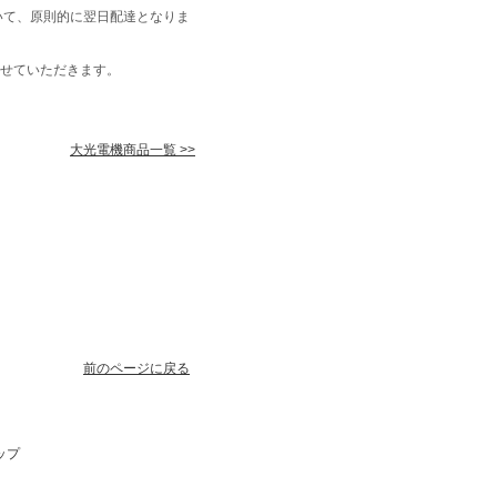
いて、原則的に翌日配達となりま
せていただきます。
大光電機商品一覧 >>
前のページに戻る
ップ