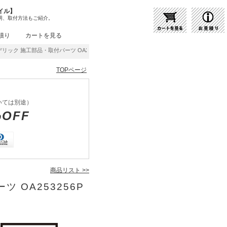
イル】
明、取付方法もご紹介。
積り
カートを見る
リック 施工部品・取付パーツ OA253256P1 | 商品紹介 | 照明器具の通販・インテリ
TOPページ
いては別途）
%OFF
商品リスト >>
 OA253256P