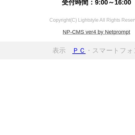
受付時間：9:00～16:00
Copyright(C) Lightstyle All Rights Reser
NP-CMS ver4 by Netprompt
表示
ＰＣ
・スマートフォ