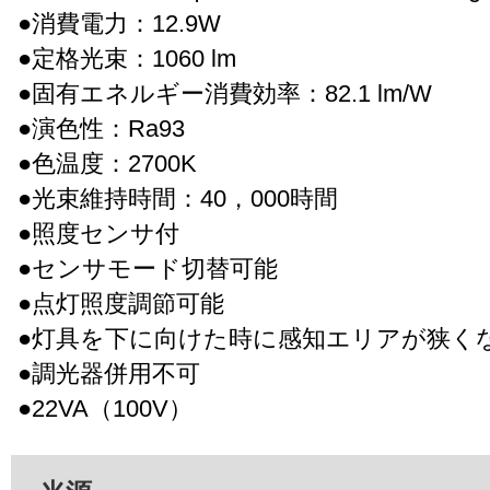
●消費電力：12.9W
●定格光束：1060 lm
●固有エネルギー消費効率：82.1 lm/W
●演色性：Ra93
●色温度：2700K
●光束維持時間：40，000時間
●照度センサ付
●センサモード切替可能
●点灯照度調節可能
●灯具を下に向けた時に感知エリアが狭く
●調光器併用不可
●22VA（100V）