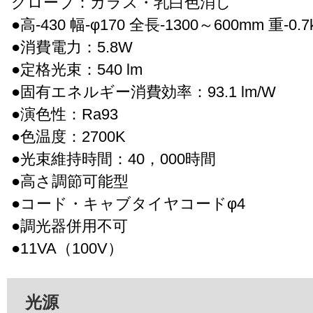
グローブ：ガラス・乳白色消し
●高-430 幅-φ170 全長-1300～600mm 重-0.7
●消費電力：5.8W
●定格光束：540 lm
●固有エネルギー消費効率：93.1 lm/W
●演色性：Ra93
●色温度：2700K
●光束維持時間：40，000時間
●高さ調節可能型
●コード・キャブタイヤコードφ4
●調光器併用不可
●11VA（100V）
光源