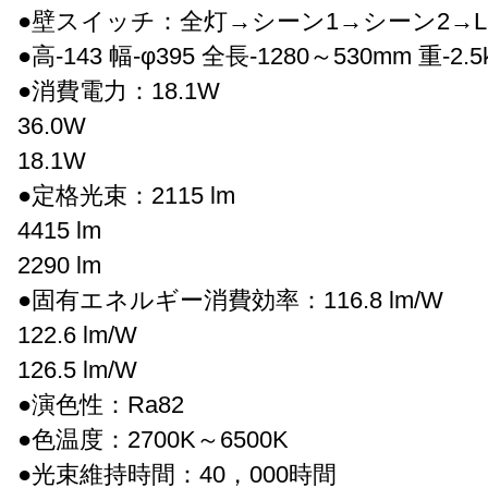
●壁スイッチ：全灯→シーン1→シーン2→L
●高-143 幅-φ395 全長-1280～530mm 重-2.5
●消費電力：18.1W
36.0W
18.1W
●定格光束：2115 lm
4415 lm
2290 lm
●固有エネルギー消費効率：116.8 lm/W
122.6 lm/W
126.5 lm/W
●演色性：Ra82
●色温度：2700K～6500K
●光束維持時間：40，000時間