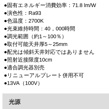
●固有エネルギー消費効率：71.8 lm/W
●演色性：Ra93
●色温度：2700K
●光束維持時間：40，000時間
●調光範囲（約1～100％）
●取付可能天井厚5～25mm
●配光は傾斜天井対応ではありません
●照射近接限度10cm
●適合調光器別売
●リニューアルプレート併用不可
●13VA（100V）
光源