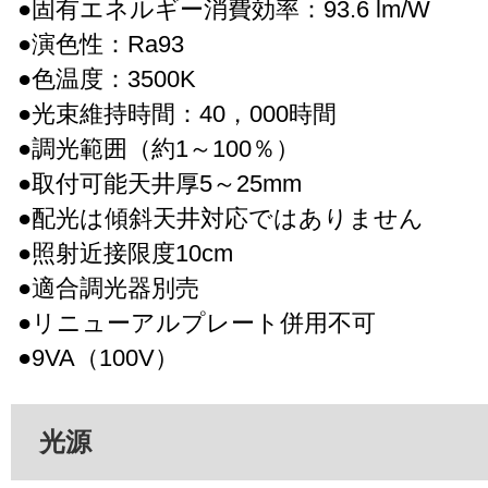
●固有エネルギー消費効率：93.6 lm/W
●演色性：Ra93
●色温度：3500K
●光束維持時間：40，000時間
●調光範囲（約1～100％）
●取付可能天井厚5～25mm
●配光は傾斜天井対応ではありません
●照射近接限度10cm
●適合調光器別売
●リニューアルプレート併用不可
●9VA（100V）
光源