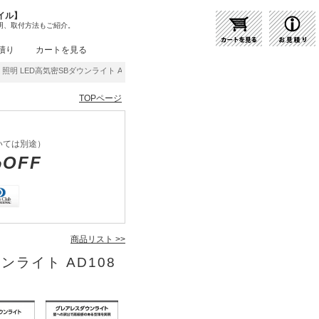
イル】
明、取付方法もご紹介。
積り
カートを見る
照明 LED高気密SBダウンライト AD1083W35 | 商品紹介 | 照明器具の通販・インテリ
TOPページ
いては別途）
%OFF
商品リスト >>
ウンライト AD108