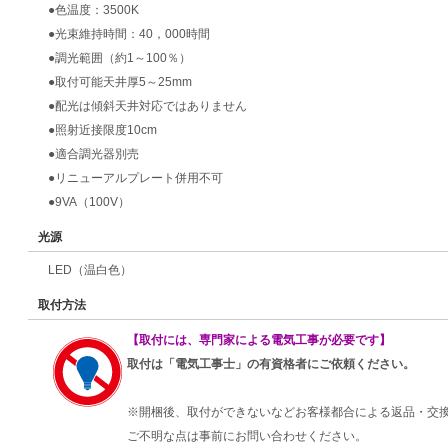
●色温度：3500K
●光束維持時間：40，000時間
●調光範囲（約1～100％）
●取付可能天井厚5～25mm
●配光は傾斜天井対応ではありません
●照射近接限度10cm
●適合調光器別売
●リニューアルプレート併用不可
●9VA（100V）
光源
LED（温白色）
取付方法
【取付には、専門家による電気工事が必要です】
取付は「電気工事士」の有資格者にご依頼ください。
※開梱後、取付ができないなどお客様都合による返品・交
ご不明な点は事前にお問い合わせください。