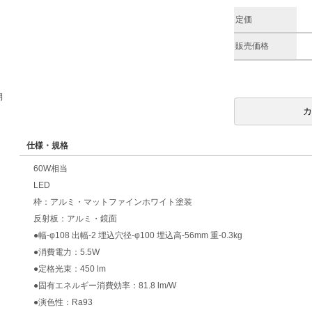
定価
販売価格
期
仕様・規格
60W相当
LED
枠：アルミ・マットファインホワイト塗装
反射板：アルミ・鏡面
●幅-φ108 出幅-2 埋込穴径-φ100 埋込高-56mm 重-0.3kg
●消費電力：5.5W
●定格光束：450 lm
●固有エネルギー消費効率：81.8 lm/W
●演色性：Ra93