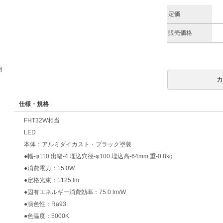
定価
販売価格
期
仕様・規格
FHT32W相当
LED
本体：アルミダイカスト・ブラック塗装
●幅-φ110 出幅-4 埋込穴径-φ100 埋込高-64mm 重-0.8kg
●消費電力：15.0W
●定格光束：1125 lm
●固有エネルギー消費効率：75.0 lm/W
●演色性：Ra93
●色温度：5000K