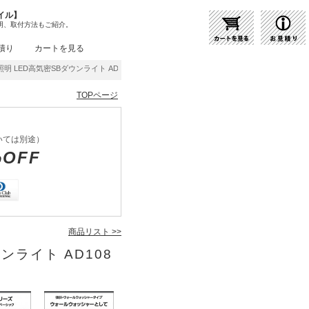
イル】
明、取付方法もご紹介。
積り
カートを見る
明 LED高気密SBダウンライト AD1080B50 | 商品紹介 | 照明器具の通販・インテリア
TOPページ
いては別途）
%OFF
商品リスト >>
ウンライト AD108