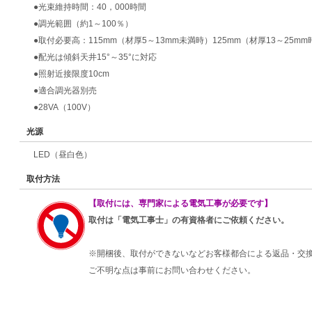
●光束維持時間：40，000時間
●調光範囲（約1～100％）
●取付必要高：115mm（材厚5～13mm未満時）125mm（材厚13～25mm
●配光は傾斜天井15°～35°に対応
●照射近接限度10cm
●適合調光器別売
●28VA（100V）
光源
LED（昼白色）
取付方法
【取付には、専門家による電気工事が必要です】
取付は「電気工事士」の有資格者にご依頼ください。
※開梱後、取付ができないなどお客様都合による返品・交
ご不明な点は事前にお問い合わせください。