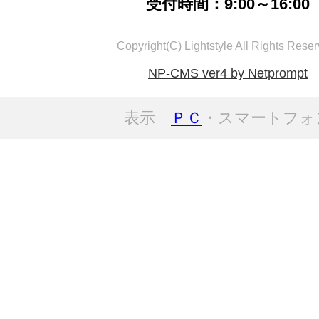
受付時間：9:00～16:00
Copyright(C) Lightstyle All Rights Reser
NP-CMS ver4 by Netprompt
表示
ＰＣ
・スマートフォ