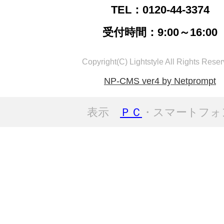
TEL：0120-44-3374
受付時間：9:00～16:00
Copyright(C) Lightstyle All Rights Reser
NP-CMS ver4 by Netprompt
表示
ＰＣ
・スマートフォ