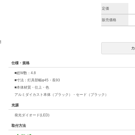
定価
販売価格
期
仕様・規格
■総W数：4.8
■寸法：灯具部幅φ45・長93
■本体材質・仕上・色
アルミダイカスト本体（ブラック）・セード（ブラック）
光源
発光ダイオード(LED)
取付方法