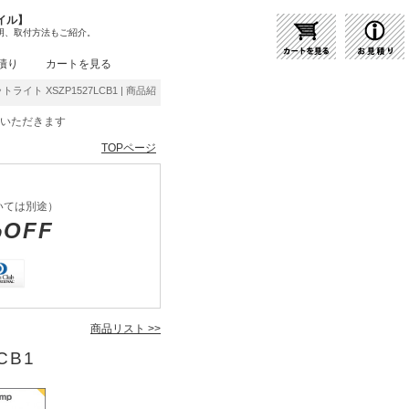
イル】
明、取付方法もご紹介。
積り
カートを見る
ットライト XSZP1527LCB1 | 商品紹介 | 照明器具の通販・インテリア照明の通信販売【ラ
をいただきます
TOPページ
いては別途）
%OFF
商品リスト >>
CB1