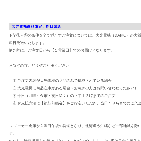
大光電機商品限定：即日発送
下記①～④の条件を全て満たすご注文については、大光電機（DAIKO）の大
即日発送いたします。
例外的に、ご注文日から【１営業日】でのお届けとなります。
お急ぎの方、どうぞご利用ください！
① ご注文内容が大光電機の商品のみで構成されている場合
② 大光電機に商品在庫がある場合（お急ぎの方はお問い合わせください）
③ 平日（月曜～金曜・祝日除く）の正午１２時までのご注文
④ お支払方法に【銀行前振込】をご指定いただき、当日１３時までにご入
→ メーカー倉庫から当日午後の発送となり、北海道や沖縄など一部地域を除
す。
ただし、時間指定をお受けできないことがございます。その際は日付を優先さ