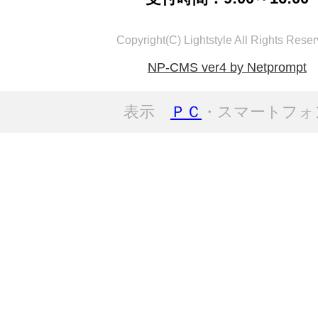
Copyright(C) Lightstyle All Rights Reser
NP-CMS ver4 by Netprompt
表示
ＰＣ
・スマートフォ