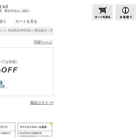
イル】
明、取付方法もご紹介。
積り
カートを見る
ダント XSZB11304CB1 | 商品紹介 | 照明器具の通販・インテリア照明の通信販売【ライト
TOPページ
いては別途）
%OFF
商品リスト >>