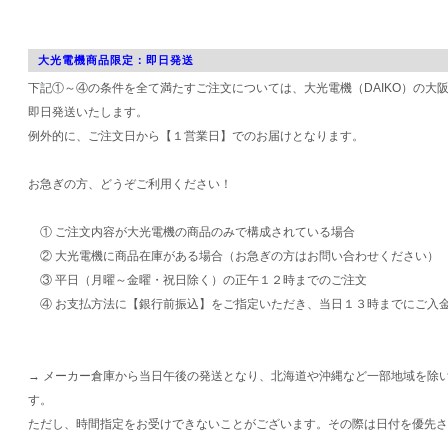
大光電機商品限定：即日発送
下記①～④の条件を全て満たすご注文については、大光電機（DAIKO）の大
即日発送いたします。
例外的に、ご注文日から【１営業日】でのお届けとなります。
お急ぎの方、どうぞご利用ください！
① ご注文内容が大光電機の商品のみで構成されている場合
② 大光電機に商品在庫がある場合（お急ぎの方はお問い合わせください）
③ 平日（月曜～金曜・祝日除く）の正午１２時までのご注文
④ お支払方法に【銀行前振込】をご指定いただき、当日１３時までにご入
→ メーカー倉庫から当日午後の発送となり、北海道や沖縄など一部地域を除
す。
ただし、時間指定をお受けできないことがございます。その際は日付を優先さ