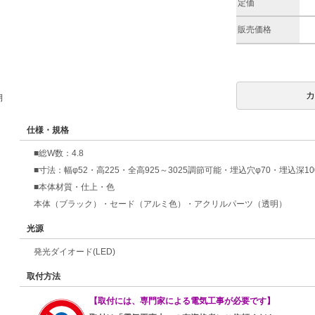
定価
販売価格
期
仕様・規格
■総W数：4.8
■寸法：幅φ52・高225・全高925～3025調節可能・埋込穴φ70・埋込深10
■本体材質・仕上・色
本体（ブラック）・セード（アルミ色）・アクリルパーツ（透明）
光源
発光ダイオード(LED)
取付方法
【取付には、専門家による電気工事が必要です】