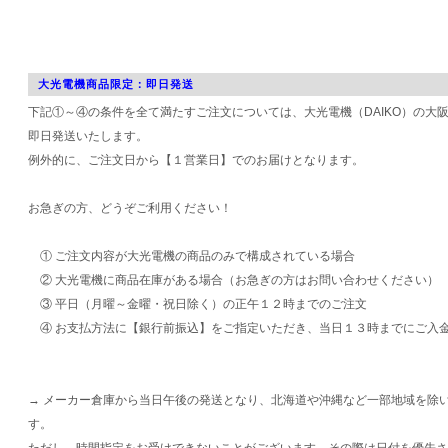
大光電機商品限定：即日発送
下記①～④の条件を全て満たすご注文については、大光電機（DAIKO）の大
即日発送いたします。
例外的に、ご注文日から【１営業日】でのお届けとなります。
お急ぎの方、どうぞご利用ください！
① ご注文内容が大光電機の商品のみで構成されている場合
② 大光電機に商品在庫がある場合（お急ぎの方はお問い合わせください）
③ 平日（月曜～金曜・祝日除く）の正午１２時までのご注文
④ お支払方法に【銀行前振込】をご指定いただき、当日１３時までにご入
→ メーカー倉庫から当日午後の発送となり、北海道や沖縄など一部地域を除
す。
ただし、時間指定をお受けできないことがございます。その際は日付を優先さ