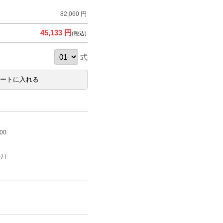
82,060 円
45,133 円
(税込)
式
00
り）