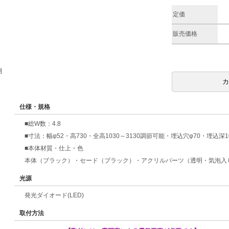
定価
販売価格
期
仕様・規格
■総W数：4.8
■寸法：幅φ52・高730・全高1030～3130調節可能・埋込穴φ70・埋込深1
■本体材質・仕上・色
本体（ブラック）・セード（ブラック）・アクリルパーツ（透明・気泡入
光源
発光ダイオード(LED)
取付方法