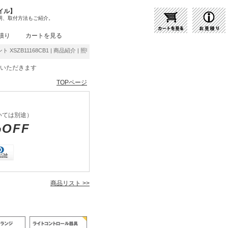
イル】
明、取付方法もご紹介。
積り
カートを見る
ント XSZB11168CB1 | 商品紹介 | 照明器具の通販・インテリア照明の通信販売【ライトス
をいただきます
TOPページ
いては別途）
%OFF
商品リスト >>