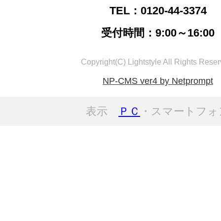
TEL：0120-44-3374
受付時間：9:00～16:00
Copyright(C) Lightstyle All Rights Reser
NP-CMS ver4 by Netprompt
表示
ＰＣ
・スマートフォ