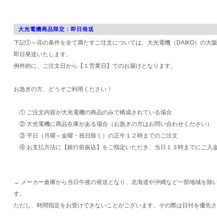
大光電機商品限定：即日発送
下記①～④の条件を全て満たすご注文については、大光電機（DAIKO）の大
即日発送いたします。
例外的に、ご注文日から【１営業日】でのお届けとなります。
お急ぎの方、どうぞご利用ください！
① ご注文内容が大光電機の商品のみで構成されている場合
② 大光電機に商品在庫がある場合（お急ぎの方はお問い合わせください）
③ 平日（月曜～金曜・祝日除く）の正午１２時までのご注文
④ お支払方法に【銀行前振込】をご指定いただき、当日１３時までにご入
→ メーカー倉庫から当日午後の発送となり、北海道や沖縄など一部地域を除
す。
ただし、時間指定をお受けできないことがございます。その際は日付を優先さ