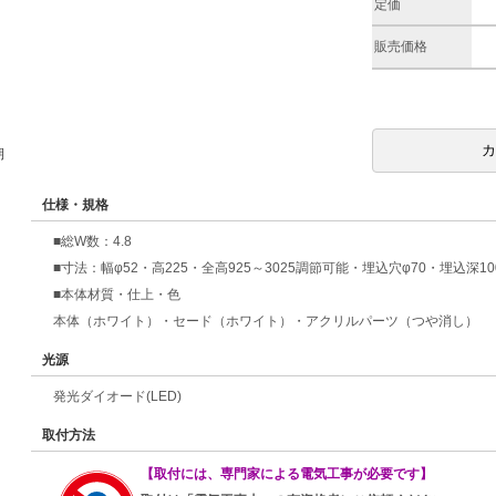
定価
販売価格
期
仕様・規格
■総W数：4.8
■寸法：幅φ52・高225・全高925～3025調節可能・埋込穴φ70・埋込深10
■本体材質・仕上・色
本体（ホワイト）・セード（ホワイト）・アクリルパーツ（つや消し）
光源
発光ダイオード(LED)
取付方法
【取付には、専門家による電気工事が必要です】