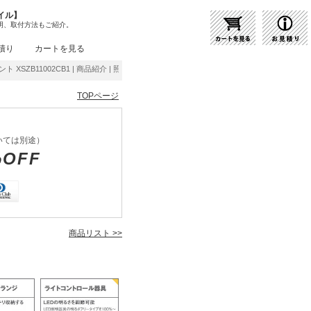
イル】
明、取付方法もご紹介。
積り
カートを見る
ント XSZB11002CB1 | 商品紹介 | 照明器具の通販・インテリア照明の通信販売【ライトス
TOPページ
いては別途）
%OFF
商品リスト >>