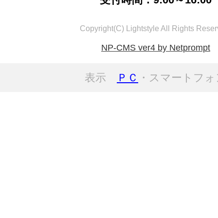
Copyright(C) Lightstyle All Rights Reser
NP-CMS ver4 by Netprompt
表示
ＰＣ
・スマートフォ