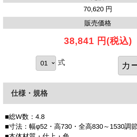
70,620 円
販売価格
38,841 円
(税込)
式
仕様・規格
■総W数：4.8
■寸法：幅φ52・高730・全高830～1530調
■本体材質・仕上・色